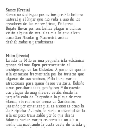
Samos (Grecia)
Samos se distingue por su inmejorable belleza
natural y el lugar que dió vida a uno de los
creadores de las matemáticas, Pitágoras.
Déjate llevar por sus bellas playas e incluso
visita alguna de sus islas que la envuelven
como San Nicolás y Macronisi, ambas
deshabitadas y paradisíacas.
Milos (Grecia)
La isla de Milo es una pequeña isla volcánica
griega del mar Egeo, perteneciente al
archipiélago de las Cícladas. A pesar de que la
isla es menos frecuentada por los turistas que
algunas de sus vecinas, Milo tiene varias
atracciones para quien desee visitarla. Debido
a sus peculiaridades geológicas Milo cuenta
con playas de muy diverso estilo, desde la
pequeña cala de Tsigrado a la playa de roca
blanca, sin rastro de arena de Sarakiniko,
pasando por extensas playas arenosas como la
de Firiplaka. Además, la parte occidental de la
isla es poco transitable por lo que desde
Adamas parten varios cruceros de un día o
medio día mostrando la costa oeste de la isla y