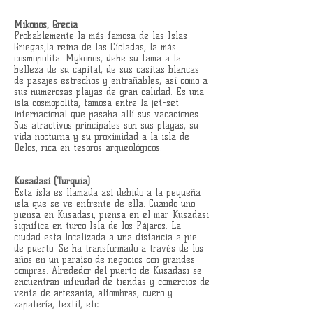
Mikonos, Grecia
Probablemente la más famosa de las Islas
Griegas,la reina de las Cícladas, la más
cosmopolita. Mykonos, debe su fama a la
belleza de su capital, de sus casitas blancas
de pasajes estrechos y entrañables, así como a
sus numerosas playas de gran calidad. Es una
isla cosmopolita, famosa entre la jet-set
internacional que pasaba allí sus vacaciones.
Sus atractivos principales son sus playas, su
vida nocturna y su proximidad a la isla de
Delos, rica en tesoros arqueológicos.
Kusadasi (Turquía)
Esta isla es llamada así debido a la pequeña
isla que se ve enfrente de ella. Cuando uno
piensa en Kusadasi, piensa en el mar. Kusadasi
significa en turco Isla de los Pájaros. La
ciudad esta localizada a una distancia a pie
de puerto. Se ha transformado a través de los
años en un paraíso de negocios con grandes
compras. Alrededor del puerto de Kusadasi se
encuentran infinidad de tiendas y comercios de
venta de artesanía, alfombras, cuero y
zapatería, textil, etc.