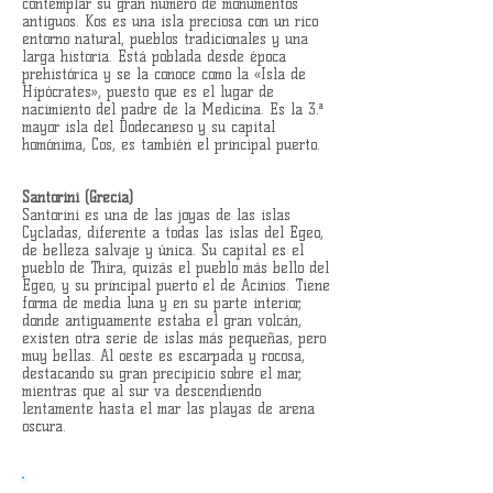
contemplar su gran número de monumentos
antiguos. Kos es una isla preciosa con un rico
entorno natural, pueblos tradicionales y una
larga historia. Está poblada desde época
prehistórica y se la conoce como la «Isla de
Hipócrates», puesto que es el lugar de
nacimiento del padre de la Medicina. Es la 3.ª
mayor isla del Dodecaneso y su capital
homónima, Cos, es también el principal puerto.
Santorini (Grecia)
Santorini es una de las joyas de las islas
Cycladas, diferente a todas las islas del Egeo,
de belleza salvaje y única. Su capital es el
pueblo de Thira, quizás el pueblo más bello del
Egeo, y su principal puerto el de Acinios. Tiene
forma de media luna y en su parte interior,
donde antiguamente estaba el gran volcán,
existen otra serie de islas más pequeñas, pero
muy bellas. Al oeste es escarpada y rocosa,
destacando su gran precipicio sobre el mar,
mientras que al sur va descendiendo
lentamente hasta el mar las playas de arena
oscura.