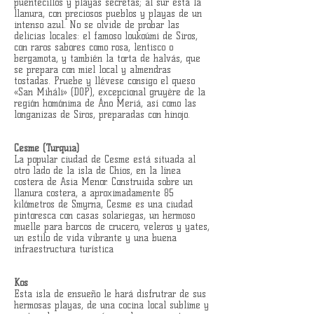
puentecillos y playas secretas; al sur está la
llanura, con preciosos pueblos y playas de un
intenso azul. No se olvide de probar las
delicias locales: el famoso loukoúmi de Siros,
con raros sabores como rosa, lentisco o
bergamota, y también la torta de halvás, que
se prepara con miel local y almendras
tostadas. Pruebe y llévese consigo el queso
«San Miháli» (DOP), excepcional gruyère de la
región homónima de Áno Meriá, así como las
longanizas de Siros, preparadas con hinojo.
Cesme (Turquía)
La popular ciudad de Cesme está situada al
otro lado de la isla de Chios, en la línea
costera de Asia Menor. Construida sobre un
llanura costera, a aproximadamente 85
kilómetros de Smyrna, Cesme es una ciudad
pintoresca con casas solariegas, un hermoso
muelle para barcos de crucero, veleros y yates,
un estilo de vida vibrante y una buena
infraestructura turística
Kos
Esta isla de ensueño le hará disfrutrar de sus
hermosas playas, de una cocina local sublime y