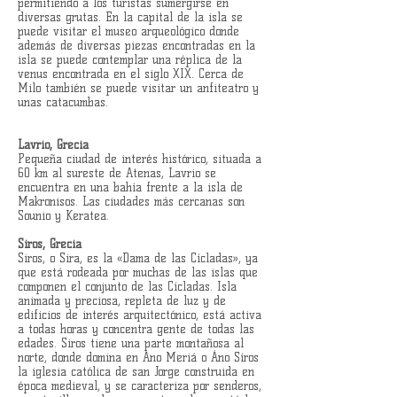
permitiendo a los turistas sumergirse en
diversas grutas. En la capital de la isla se
puede visitar el museo arqueológico donde
además de diversas piezas encontradas en la
isla se puede contemplar una réplica de la
venus encontrada en el siglo XIX. Cerca de
Milo también se puede visitar un anfiteatro y
unas catacumbas.
Lavrio, Grecia
Pequeña ciudad de interés histórico, situada a
60 km al sureste de Atenas, Lavrio se
encuentra en una bahía frente a la isla de
Makronisos. Las ciudades más cercanas son
Sounio y Keratea.
Siros, Grecia
Siros, o Sira, es la «Dama de las Cícladas», ya
que está rodeada por muchas de las islas que
componen el conjunto de las Cícladas. Isla
animada y preciosa, repleta de luz y de
edificios de interés arquitectónico, está activa
a todas horas y concentra gente de todas las
edades. Siros tiene una parte montañosa al
norte, donde domina en Áno Meriá o Áno Síros
la iglesia católica de san Jorge construida en
época medieval, y se caracteriza por senderos,