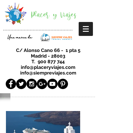
Placer y Viajes
Una marca de
C/ Alonso Cano 66 - 1 pta 5
Madrid - 28003
T.
900 877 744
info@placeryviajes.com
info@siempreviajes.com