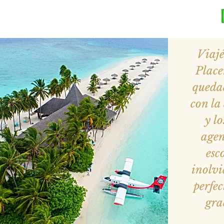
Viaj
Place
queda
con la
y lo
agen
esc
inolvi
perfe
gra