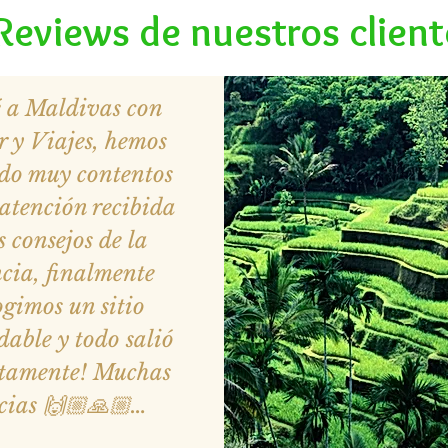
Reviews de nuestros client
é a Maldivas con
r y Viajes, hemos
do muy contentos
 atención recibida
s consejos de la
cia, finalmente
ogimos un sitio
dable y todo salió
ctamente! Muchas
cias 🙌🏼🙏🏼…