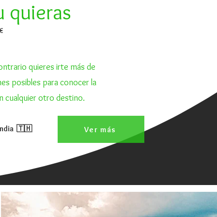
u quieras
4€
ontrario quieres irte más de
es posibles para conocer la
n cualquier otro destino.
andia 🇹🇭
Ver más