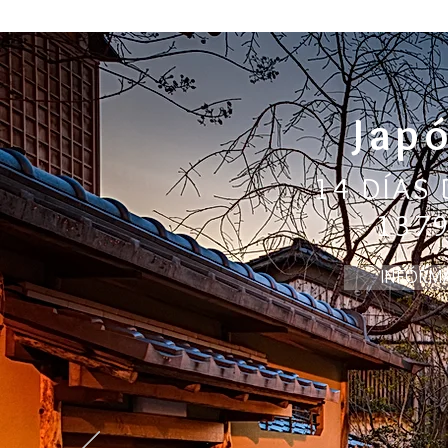
Jap
14 DÍAS
137
INFÓRM