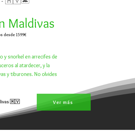
 - 🇲🇻🏝️
en Maldivas
s desde 1599€
o y snorkel en arrecifes de
uceros al atardecer, y la
as y tiburones. No olvides
divas 🇲🇻
Ver más