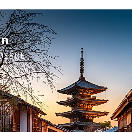
ón
 DESDE
9€
ATE