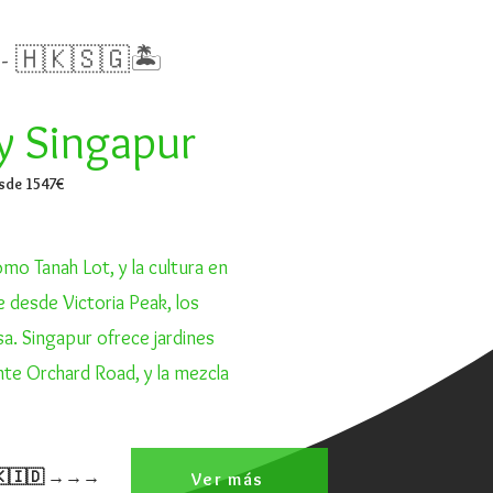
a - 🇭🇰🇸🇬🏝️
y Singapur
esde 1547€
omo Tanah Lot, y la cultura en
 desde Victoria Peak, los
a. Singapur ofrece jardines
ante Orchard Road, y la mezcla
🇭🇰🇮🇩 →→→
Ver más