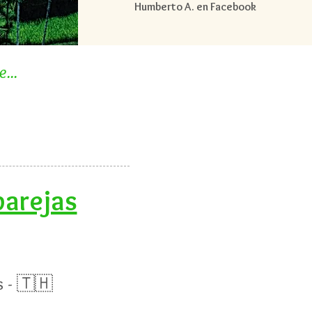
Humberto A. en Facebook
...
parejas
s - 🇹🇭