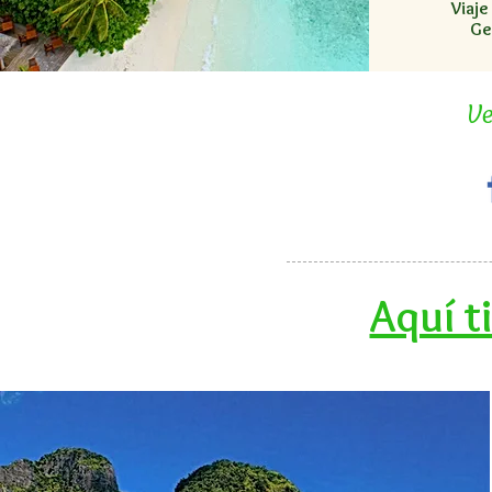
Viaje
Ge
Ve
Aquí t