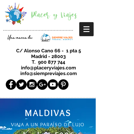
Placer y Viajes
Una marca de
C/ Alonso Cano 66 - 1 pta 5
Madrid - 28003
T.
900 877 744
info@placeryviajes.com
info@siempreviajes.com
MALDIVAS
VIAJA A UN PARAÍSO DE LUJO