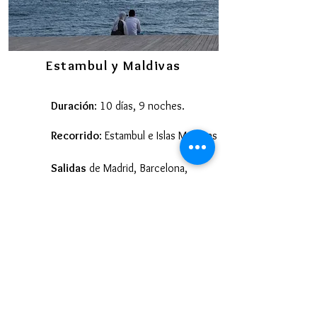
Estambul y Maldivas
Duración
: 10 días, 9 noches.
Recorrido
: Estambul e Islas Maldivas
Salidas
de Madrid, Barcelona,
Malága, Bilbao, etc.
Personalizado.
Viajes a medida.
Itinerario solo en
Placer y Viajes