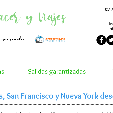
acer y Viajes
C/ 
i
in
a marca de
as
Salidas garantizadas
s, San Francisco y Nueva York de