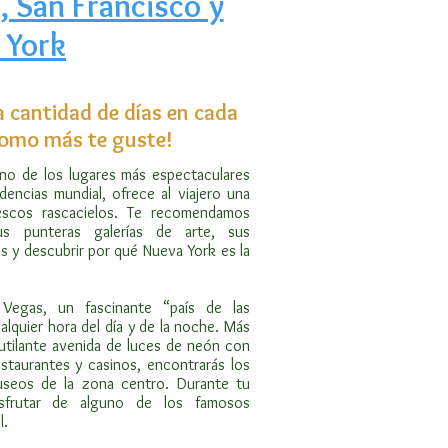
, San Francisco y
 York
a cantidad de días en cada
 como más te guste!
o de los lugares más espectaculares
encias mundial, ofrece al viajero una
tescos rascacielos. Te recomendamos
us punteras galerías de arte, sus
es y descubrir por qué Nueva York es la
 Vegas, un fascinante “país de las
alquier hora del día y de la noche. Más
rutilante avenida de luces de neón con
estaurantes y casinos, encontrarás los
useos de la zona centro. Durante tu
sfrutar de alguno de los famosos
l.