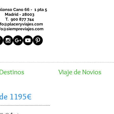
Alonso Cano 66 - 1 pta 5
Madrid - 28003
T. 900 877 744
nfo@placeryviajes.com
fo@siempreviajes.com
Destinos
Viaje de Novios
sde 1195€