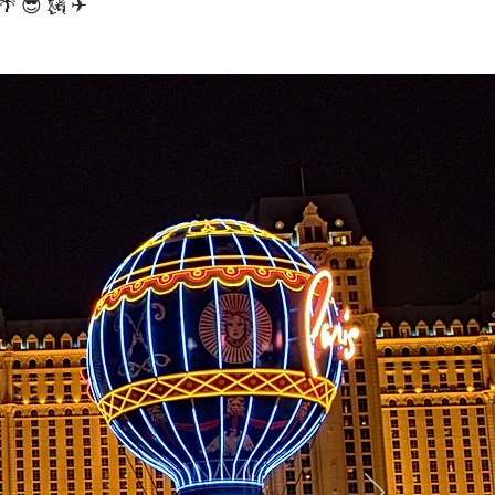
! 🌴 😎 🗽 ✈