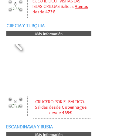
EGEO IDíLICO, VISITAS LAS
8
ISLAS GRIEGAS Salidas
Atenas
Días
desde
473€
GRECIA Y TURQUIA
Más información
8
CRUCERO POR EL BALTICO.
Días
Salidas desde
Copenhague
desde
469€
ESCANDINAVIA Y RUSIA
Más información