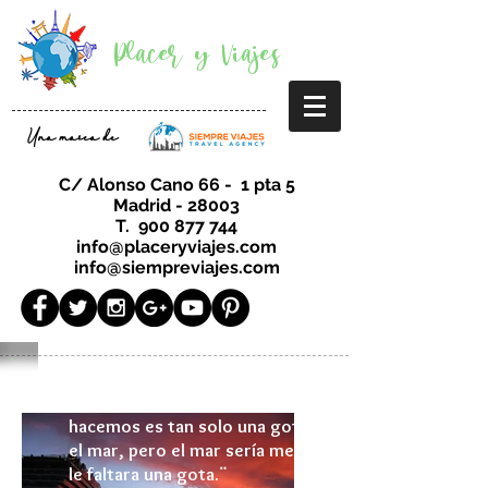
Placer y Viajes
Una marca de
C/ Alonso Cano 66 - 1 pta 5
Madrid - 28003
T.
900 877 744
info@placeryviajes.com
info@siempreviajes.com
¨
A veces sentimos que lo que
hacemos es tan solo una gota en
el mar, pero el mar sería menos si
le faltara una gota.
¨