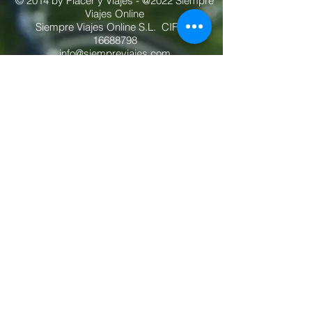
© 2014 by Placer y Viajes - @2022 Siempre
Viajes Online
Siempre Viajes Online S.L. CIF: B-
16688798
info@siempreviajes.com
Calle Alonso Cano 66 Piso 1 pta 5,
Madrid 28003 España
Privacidad
Seguridad
Cancelación
Cookies