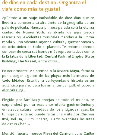
de días en cada destino. Organiza el
viaje como más te guste!
Apúntate a un
viaje inolvidable de diez días
que te
llevará a conocer a tu aire parte de la geografía de un
país de película. Nuestra primera parada será la eterna
ciudad de
Nueva York
, sembrada de gigantescos
rascacielos, excelentes musicales, tiendas a la última
moda y una vibrante agenda cultural, gastronómica y
de ocio única en todo el planeta. Te recomendamos
conocer de cerca sus iconos más representativos como
la Estatua de la Libertad, Central Park, el Empire State
Building, The Vessel,
entre otros....
Posteriormente, viajaremos a
la Riviera Maya
, famosa
por albergar algunas de
las playas más hermosas de
todo México
. Esta tierra de leyendas e historia es un
auténtico paraíso para los amantes del golf, el buceo y
el snorkeling.
Elegido por familias y parejas de todo el mundo, te
sorprenderá por su excelente
oferta gastronómica
y
enraizada cultura heredada de los antiguos mayas. En
tu hoja de ruta no puede faltar una visita por Chichen
Itzá, Xel Ha, Tulum, Xcaret, Puerto Aventuras, las rutas
de Aktun Chen...
Mención aparte merece
Playa del Carmen
, puro Caribe