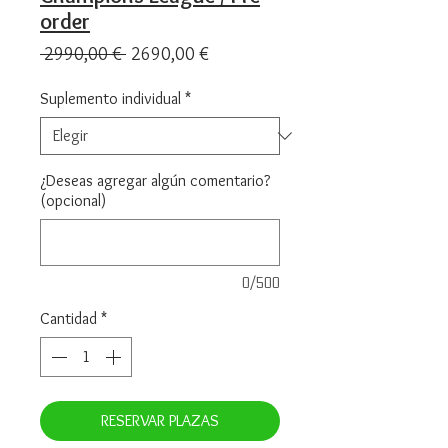
order
Precio
Precio
 2990,00 € 
2690,00 €
de
oferta
Suplemento individual
*
¿Deseas agregar algún comentario?
(opcional)
0/500
Cantidad
*
RESERVAR PLAZAS