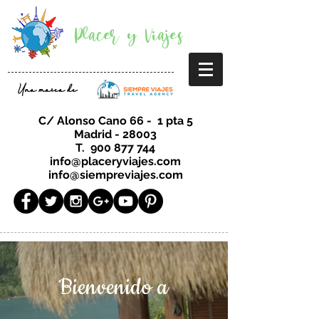
Placer y Viajes
Una marca de
C/ Alonso Cano 66 - 1 pta 5
Madrid - 28003
T.
900 877 744
info@placeryviajes.com
info@siempreviajes.com
Bienvenido a