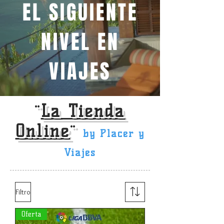
EL SIGUIENTE
NIVEL EN
VIAJES
¨
La Tienda
Online
¨
by Placer y
Viajes
Filtro
Oferta