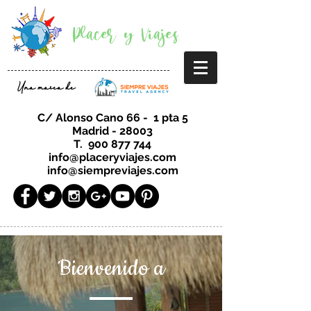
Placer y Viajes
Una marca de
C/ Alonso Cano 66 - 1 pta 5
Madrid - 28003
T.
900 877 744
info@placeryviajes.com
info@siempreviajes.com
Bienvenido a