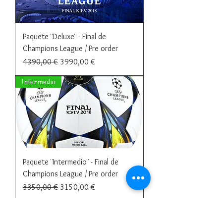
Paquete ¨Deluxe¨ - Final de
Champions League / Pre order
Precio
Precio de oferta
4390,00 €
3990,00 €
Intermedio
Paquete ¨Intermedio¨ - Final de
Champions League / Pre order
Precio
Precio de oferta
3350,00 €
3150,00 €
Básico