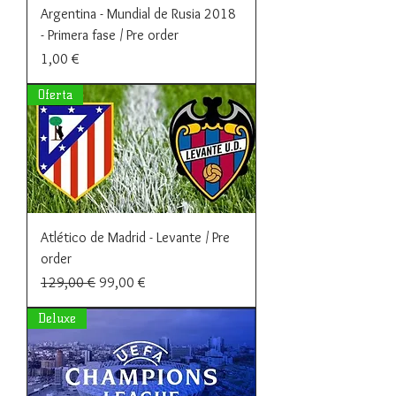
Argentina - Mundial de Rusia 2018
- Primera fase / Pre order
Precio
1,00 €
Oferta
Atlético de Madrid - Levante / Pre
order
Precio
Precio de oferta
129,00 €
99,00 €
Deluxe