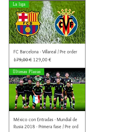
La liga
FC Barcelona - Villareal / Pre order
Precio
Precio de oferta
179,00 €
129,00 €
Últimas Plazas
México con Entradas - Mundial de
Rusia 2018 - Primera fase / Pre ord