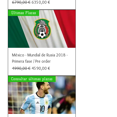
Precio
Precio de oferta
6790,00 €
6350,00 €
Últimas Plazas
México - Mundial de Rusia 2018 -
Primera fase / Pre order
Precio
Precio de oferta
4990,00 €
4590,00 €
Consultar últimas plazas