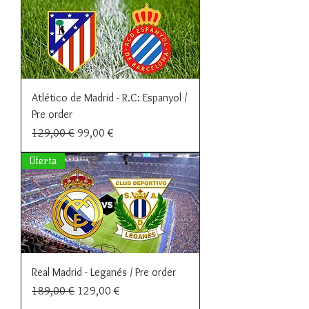
Atlético de Madrid - R.C: Espanyol /
Pre order
Precio
Precio de oferta
129,00 €
99,00 €
Oferta
Real Madrid - Leganés / Pre order
Precio
Precio de oferta
189,00 €
129,00 €