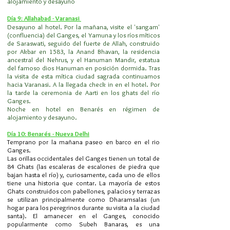
alojamiento y desayuno
Día 9: Allahabad - Varanasi
Desayuno al hotel. Por la mañana, visite el 'sangam'
(confluencia) del Ganges, el Yamuna y los ríos míticos
de Saraswati, seguido del fuerte de Allah, construido
por Akbar en 1583, la Anand Bhavan, la residencia
ancestral del Nehrus, y el Hanuman Mandir, estatua
del famoso dios Hanuman en posición dormida. Tras
la visita de esta mítica ciudad sagrada continuamos
hacia Varanasi. A la llegada check in en el hotel. Por
la tarde la ceremonia de Aarti en los ghats del río
Ganges.
Noche en hotel en Benarés en régimen de
alojamiento y desayuno.
Día 10: Benarés - Nueva Delhi
Temprano por la mañana paseo en barco en el rio
Ganges.
Las orillas occidentales del Ganges tienen un total de
84 Ghats (las escaleras de escalones de piedra que
bajan hasta el río) y, curiosamente, cada uno de ellos
tiene una historia que contar. La mayoría de estos
Ghats construidos con pabellones, palacios y terrazas
se utilizan principalmente como Dharamsalas (un
hogar para los peregrinos durante su visita a la ciudad
santa). El amanecer en el Ganges, conocido
popularmente como Subeh Banaras, es una