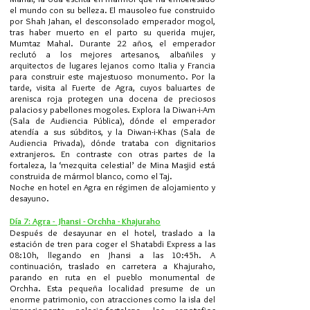
el mundo con su belleza. El mausoleo fue construido
por Shah Jahan, el desconsolado emperador mogol,
tras haber muerto en el parto su querida mujer,
Mumtaz Mahal. Durante 22 años, el emperador
reclutó a los mejores artesanos, albañiles y
arquitectos de lugares lejanos como Italia y Francia
para construir este majestuoso monumento. Por la
tarde, visita al Fuerte de Agra, cuyos baluartes de
arenisca roja protegen una docena de preciosos
palacios y pabellones mogoles. Explora la Diwan-i-Am
(Sala de Audiencia Pública), dónde el emperador
atendía a sus súbditos, y la Diwan-i-Khas (Sala de
Audiencia Privada), dónde trataba con dignitarios
extranjeros. En contraste con otras partes de la
fortaleza, la ‘mezquita celestial’ de Mina Masjid está
construida de mármol blanco, como el Taj.
Noche en hotel en Agra en régimen de alojamiento y
desayuno.
Día 7: Agra - Jhansi - Orchha - Khajuraho
Después de desayunar en el hotel, traslado a la
estación de tren para coger el Shatabdi Express a las
08:10h, llegando en Jhansi a las 10:45h. A
continuación, traslado en carretera a Khajuraho,
parando en ruta en el pueblo monumental de
Orchha. Esta pequeña localidad presume de un
enorme patrimonio, con atracciones como la isla del