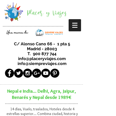
Placer y Viajes
Una marca de
C/ Alonso Cano 66 - 1 pta 5
Madrid - 28003
T.
900 877 744
info@placeryviajes.com
info@siempreviajes.com
Nepal e India... Delhi, Agra, Jaipur,
Benarés y Nepal desde 1989€
14 días, Vuelo, traslados, Hoteles desde 4
estrellas superior... Combina ciudad, historia y