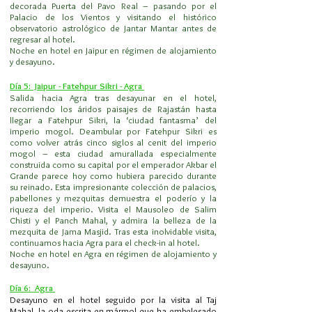
decorada Puerta del Pavo Real – pasando por el
Palacio de los Vientos y visitando el histórico
observatorio astrológico de Jantar Mantar antes de
regresar al hotel.
Noche en hotel en Jaipur en régimen de alojamiento
y desayuno.
Día 5: Jaipur - Fatehpur Sikri - Agra
Salida hacia Agra tras desayunar en el hotel,
recorriendo los áridos paisajes de Rajastán hasta
llegar a Fatehpur Sikri, la ‘ciudad fantasma’ del
imperio mogol. Deambular por Fatehpur Sikri es
como volver atrás cinco siglos al cenit del imperio
mogol – esta ciudad amurallada especialmente
construida como su capital por el emperador Akbar el
Grande parece hoy como hubiera parecido durante
su reinado. Esta impresionante colección de palacios,
pabellones y mezquitas demuestra el poderío y la
riqueza del imperio. Visita el Mausoleo de Salim
Chisti y el Panch Mahal, y admira la belleza de la
mezquita de Jama Masjid. Tras esta inolvidable visita,
continuamos hacia Agra para el check-in al hotel.
Noche en hotel en Agra en régimen de alojamiento y
desayuno.
Día 6: Agra
Desayuno en el hotel seguido por la visita al Taj
Mahal, la oda escrita en mármol que ha embelesado