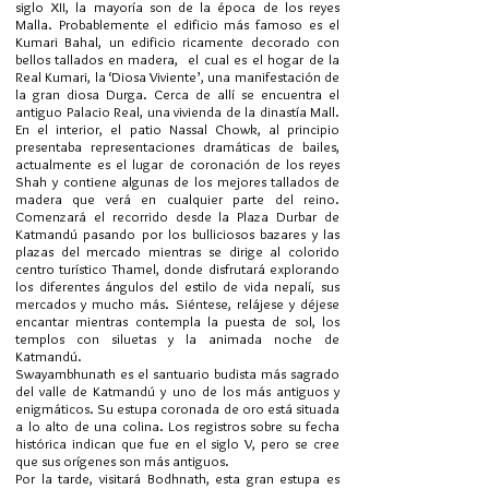
siglo XII, la mayoría son de la época de los reyes
Malla. Probablemente el edificio más famoso es el
Kumari Bahal, un edificio ricamente decorado con
bellos tallados en madera, el cual es el hogar de la
Real Kumari, la ‘Diosa Viviente’, una manifestación de
la gran diosa Durga. Cerca de allí se encuentra el
antiguo Palacio Real, una vivienda de la dinastía Mall.
En el interior, el patio Nassal Chowk, al principio
presentaba representaciones dramáticas de bailes,
actualmente es el lugar de coronación de los reyes
Shah y contiene algunas de los mejores tallados de
madera que verá en cualquier parte del reino.
Comenzará el recorrido desde la Plaza Durbar de
Katmandú pasando por los bulliciosos bazares y las
plazas del mercado mientras se dirige al colorido
centro turístico Thamel, donde disfrutará explorando
los diferentes ángulos del estilo de vida nepalí, sus
mercados y mucho más. Siéntese, relájese y déjese
encantar mientras contempla la puesta de sol, los
templos con siluetas y la animada noche de
Katmandú.
Swayambhunath es el santuario budista más sagrado
del valle de Katmandú y uno de los más antiguos y
enigmáticos. Su estupa coronada de oro está situada
a lo alto de una colina. Los registros sobre su fecha
histórica indican que fue en el siglo V, pero se cree
que sus orígenes son más antiguos.
Por la tarde, visitará Bodhnath, esta gran estupa es