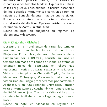
impresionante palacio-fortaleza, los cenotafios
chhatris y varios templos hindúes. Explora las rusticas
calles del pueblo, descubriendo la belleza escondida
de los decaídos monumentos construidos por los
rajputs de Bundela durante más de cuatro siglos.
Procede por carretera hasta el hotel en Khajuraho
con el resto del día libre. Opcional asistencia a una
ceremonia de Aarthi, un ritual hindú.
Noche en hotel en Khajuraho en régimen de
alojamiento y desayuno.
Día 8: Khajuraho - Allahabad
Desayuna en el hotel antes de visitar los templos
eróticos que han hecho famoso al pueblo de
Khajuraho. El complejo, declarado Patrimonio de la
Humanidad por la UNESCO, consiste en unos 20
templos con más de mil años de historia. Los templos
ostentan miles de esculturas en relieve que
representan varias posturas sexuales y religiosas.
Visita a los templos de Chausath Yogini, Kandariya
Mahadeva, Chitragupta, Vishwanath, Lakshmana y
Vishnu Garuda. Luego procederemos por carretera a
Allahabad, y en ruta visitando Chitrakoot. También
visita al Monasterio de Kaushambi y el Templo Jainista
de Sri Digamber Jain. Tras de la visita salida por la
carretera hacia Allahabad. A la llegada, registro en el
hotel.
Noche en hotel en Allahabad en régimen de