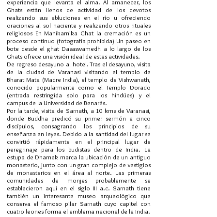
experiencia que levanta el alma. Al amanecer, los
Ghats están llenos de actividad de los devotos
realizando sus abluciones en el río u ofreciendo
oraciones al sol naciente y realizando otros rituales
religiosos En Manikarnika Ghat la cremación es un
proceso continuo (fotografía prohibida) Un paseo en
bote desde el ghat Dasaswamedh a lo largo de los
Ghats ofrece una visión ideal de estas actividades.
De regreso desayuno al hotel. Tras el desayuno, visita
de la ciudad de Varanasi visitando el templo de
Bharat Mata (Madre India), el templo de Vishwanath,
conocido popularmente como el Templo Dorado
(entrada restringida solo para los hindúes) y el
campus de la Universidad de Benarés.
Por la tarde, visita de Sarnath, a 10 kms de Varanasi,
donde Buddha predicó su primer sermón a cinco
discípulos, consagrando los principios de su
enseñanza en leyes. Debido a la santidad del lugar se
convirtió rápidamente en el principal lugar de
peregrinaje para los budistas dentro de India. La
estupa de Dhamek marca la ubicación de un antiguo
monasterio, junto con un gran complejo de vestigios
de monasterios en el área al norte. Las primeras
comunidades de monjes probablemente se
establecieron aquí en el siglo III a.c. Sarnath tiene
también un interesante museo arqueológico que
conserva el famoso pilar Sarnath cuyo capitel con
cuatro leones forma el emblema nacional de la India.