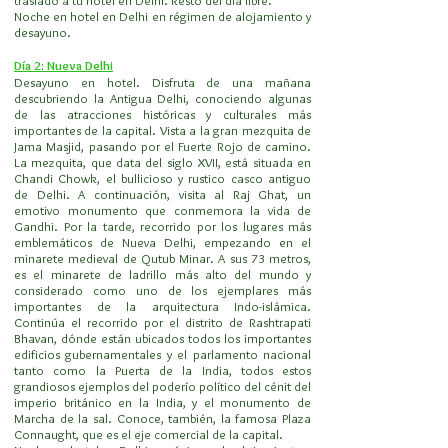
traslado a tu hotel en Delhi. Resto del día libre.
Noche en hotel en Delhi en régimen de alojamiento y
desayuno.
Día 2: Nueva Delhi
Desayuno en hotel. Disfruta de una mañana
descubriendo la Antigua Delhi, conociendo algunas
de las atracciones históricas y culturales más
importantes de la capital. Vista a la gran mezquita de
Jama Masjid, pasando por el Fuerte Rojo de camino.
La mezquita, que data del siglo XVII, está situada en
Chandi Chowk, el bullicioso y rustico casco antiguo
de Delhi. A continuación, visita al Raj Ghat, un
emotivo monumento que conmemora la vida de
Gandhi. Por la tarde, recorrido por los lugares más
emblemáticos de Nueva Delhi, empezando en el
minarete medieval de Qutub Minar. A sus 73 metros,
es el minarete de ladrillo más alto del mundo y
considerado como uno de los ejemplares más
importantes de la arquitectura Indo-islámica.
Continúa el recorrido por el distrito de Rashtrapati
Bhavan, dónde están ubicados todos los importantes
edificios gubernamentales y el parlamento nacional
tanto como la Puerta de la India, todos estos
grandiosos ejemplos del poderío político del cénit del
imperio británico en la India, y el monumento de
Marcha de la sal. Conoce, también, la famosa Plaza
Connaught, que es el eje comercial de la capital.