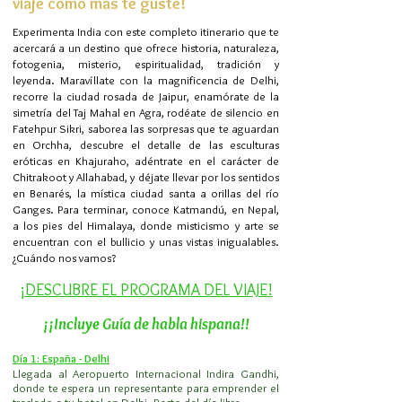
viaje como más te guste!
Experimenta India con este completo itinerario que te
acercará a un destino que ofrece historia, naturaleza,
fotogenia, misterio, espiritualidad, tradición y
leyenda. Maravíllate con la magnificencia de Delhi,
recorre la ciudad rosada de Jaipur, enamórate de la
simetría del Taj Mahal en Agra, rodéate de silencio en
Fatehpur Sikri, saborea las sorpresas que te aguardan
en Orchha, descubre el detalle de las esculturas
eróticas en Khajuraho, adéntrate en el carácter de
Chitrakoot y Allahabad, y déjate llevar por los sentidos
en Benarés, la mística ciudad santa a orillas del río
Ganges. Para terminar, conoce Katmandú, en Nepal,
a los pies del Himalaya, donde misticismo y arte se
encuentran con el bullicio y unas vistas inigualables.
¿Cuándo nos vamos?
¡DESCUBRE EL PROGRAMA DEL VIAJE!
¡¡Incluye Guía de habla hispana!!
Día 1: España - Delhi
Llegada al Aeropuerto Internacional Indira Gandhi,
donde te espera un representante para emprender el