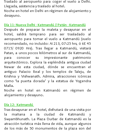
Traslado al aeropuerto para coger el vuelo a Delhi.
Llegada, asistencia y traslado al hotel.
Noche en hotel en Delhi en régimen de alojamiento y
desayuno.
Día 11: Nueva Delhi - Katmandú // Patán - Katmandú
Después de preparar la maleta y desayunar en el
hotel, saldrá temprano para ser trasladado al
aeropuerto para tomar el vuelo a Katmandú (vuelo
recomendado, no incluido: AI 213, 07:25 hrs, ó 6E 45
0715/ 0920 Hrs). Tras llegar a Katmandú, visitará
Patan, a unos pocos kilómetros al sur de Katmandú,
para conocer su impresionante patrimonio
arquitectónico. Explora la espléndida antigua ciudad
Newar de esta ciudad, dónde se encuentran el
antiguo Palacio Real y los templos de Taleju, de
Krishna y Vishwanath. Admira, atracciones icónicas
como ‘la puerta dorada’ y la estatua de Yogendra
Malla.
Noche en hotel en Katmandú en régimen de
alojamiento y desayuno.
Día 12: Katmandú
Tras desayunar en el hotel, disfrutará de una visita por
la mañana a la ciudad de Katmandú y
Swyambhunath. La Plaza Durbar de Katmandú es la
atracción turística más llena de vida, aunque algunos
de los más de 50 monumentos de la plaza son del