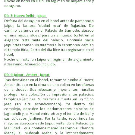
Noche en hotel en Delhi en régimen de alojamiento y
desayuno. ​​
Día 3: Nueva Delhi - Jaipur
Disfruta del desayuno en el hotel antes de partir hacia
Jaipur, la famosa ‘ciudad rosa’ de Rajastán. De
camino paramos en el Palacio de Samode, situado
en una rustica aldea, para un almuerzo buffet en el
elegante restaurante del palacio. Continúa hacia
Jaipur tras comer. Asistiremos a la ceremonia Aarti en
el templo Birla. Resto del día libre tras registrarte en el
hotel.
Noche en hotel en Jaipur en régimen de alojamiento
y desayuno. Almuerzo incluido.
Día 4: Jaipur - Amber - Jaipur
Tras desayunar en el hotel, tomamos rumbo al Fuerte
Amber situado en la cima de una colina en las afueras
de la ciudad. Sus robustas e imponentes murallas
protegen una colección de impresionantes palacios,
templos y jardines. Subiremos al fuerte en un típico
jeep (sin aire acondicionado). Ya dentro del
complejo, descubre los deslumbrantes palacios de
Jagmandir y Jai Mahal entre otros y el templo de Kali y
sus cuidados jardines. Por la tarde, recorrimos las
mayores atracciones de Jaipur, visitando el Palacio de
la Ciudad – que contiene maravillas como el Chandra
Mahal, el Mubarak Mahal y la intrincadamente