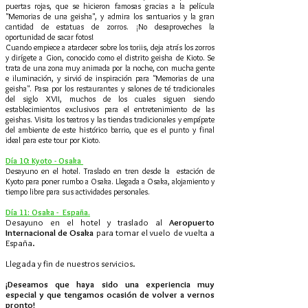
puertas rojas, que se hicieron famosas gracias a la película
"Memorias de una geisha", y admira los santuarios y la gran
cantidad de estatuas de zorros. ¡No desaproveches la
oportunidad de sacar fotos!
Cuando empiece a atardecer sobre los toriis, deja atrás los zorros
y dirígete a Gion, conocido como el distrito geisha de Kioto. Se
trata de una zona muy animada por la noche, con mucha gente
e iluminación, y sirvió de inspiración para "Memorias de una
geisha". Pasa por los restaurantes y salones de té tradicionales
del siglo XVII, muchos de los cuales siguen siendo
establecimientos exclusivos para el entretenimiento de las
geishas. Visita los teatros y las tiendas tradicionales y empápate
del ambiente de este histórico barrio, que es el punto y final
ideal para este tour por Kioto.
Día 10: Kyoto - Osaka
Desayuno en el hotel. Traslado en tren desde la estación de
Kyoto para poner rumbo a Osaka. Llegada a Osaka, alojamiento y
tiempo libre para sus actividades personales.
Día 11: Osaka -
España.
Desayuno en el hotel y traslado al
Aeropuerto
Internacional de Osaka
para tomar el vuelo de vuelta a
España.
Llegada y fin de nuestros servicios.
¡Deseamos que haya sido una experiencia muy
especial y que tengamos ocasión de volver a vernos
pronto!