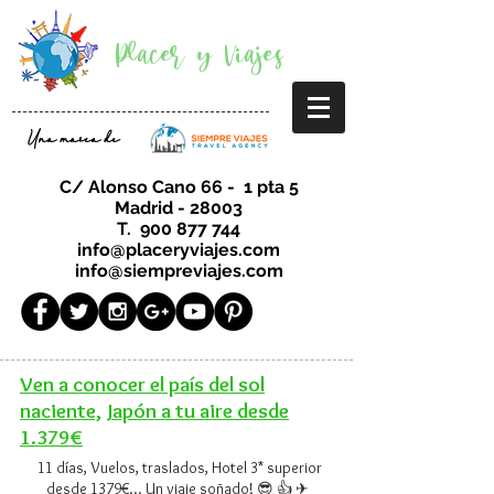
Placer y Viajes
Una marca de
C/ Alonso Cano 66 - 1 pta 5
Madrid - 28003
T.
900 877 744
info@placeryviajes.com
info@siempreviajes.com
Ven a conocer el país del sol
naciente,
Japón a tu aire desde
1.379€
11 días, Vuelos, traslados, Hotel 3* superior
desde 1379€... Un viaje soñado!
😎 👍 ✈