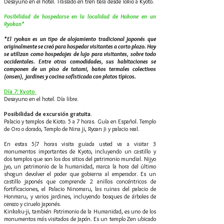
Desayuno en el hotel. Traslado en tren bala desde Tokio a Kyoto.
Posibilidad de hospedarse en la localidad de Hakone en un
Ryokan*
*El ryokan es un tipo de alojamiento tradicional japonés que
originalmente se creó para hospedar visitantes a corto plazo. Hoy
se utilizan como hospedajes de lujo para visitantes, sobre todo
occidentales. Entre otras comodidades, sus habitaciones se
componen de un piso de tatami, baños termales colectivos
(onsen), jardines y cocina sofisticada con platos típicos.
Día 7: Kyoto
Desayuno en el hotel. Día libre.
Posibilidad de excursión gratuita
.
Palacio y templos de Kioto. 5 a 7 horas. Guía en Español. Templo
de Oro o dorado, Templo de Nina ji, Ryoan Ji y palacio real.
En estas 5/7 horas visita guiada usted va a visitar 3
monumentos importantes de Kyoto, incluyendo un castillo y
dos templos que son los dos sitios del patrimonio mundial. Nijyo
jyo, un patrimonio de la humanidad, marca la hora del último
shogun devolver el poder que gobierna al emperador. Es un
castillo japonés que comprende 2 anillos concéntricos de
fortificaciones, el Palacio Ninomaru, las ruinas del palacio de
Honmaru, y varios jardines, incluyendo bosques de árboles de
cerezo y ciruelo japonés.
Kinkaku-ji, también Patrimonio de la Humanidad, es uno de los
monumentos más visitados de Japón. Es un templo Zen ubicado