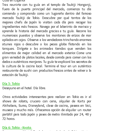
Guía en Español
Tras reunirte con tu guía en el templo de Tsukiji Honganji,
fuera de la puerta principal del mercado, comienza tu día
comiendo y comprando como un lugareño dentro del famoso
mercado Tsukiji de Tokio. Descubre por qué tantos de los
mejores chefs de Japón lo visitan cada día para recoger los
ingredientes más frescos. Navega por el laberinto de marisco y
aprende la historia del mercado gracias a tu guía. Recorre los
numerosos puestos y observa los montones de erizos de mar
apilados en cajas. Observa a los vendedores trinchando enormes
atunes rojos o descubre a los peces globo flotando en los
tanques. Dirígete a las animadas tiendas que venden los
alimentos de mejor calidad en el mercado exterior.Come una
gran variedad de platos locales, desde comida para comer con los
dedos a auténticos manjares. Tu guía te explicará los secretos de
la cultura de la cocina local. Termina el tour en un auténtico
restaurante de sushi con productos frescos antes de volver a la
estación de Tsukiji.
Día 5: Tokio
Desayuno en el hotel. Día libre.
Otras actividades interesantes para realizar en Tokio es ir al
shows de robots, crucero con cena, alquiler de Karts por
Akihabara, Sumo, Disneyland, clase de cocina, paseos en bici,
museos y mucho más. Ofrecemos opción de alquilar un router
portátil para todo Japón y pases de metro ilimitado por 24, 48 y
72 horas.
Día 6: Tokio - Kyoto