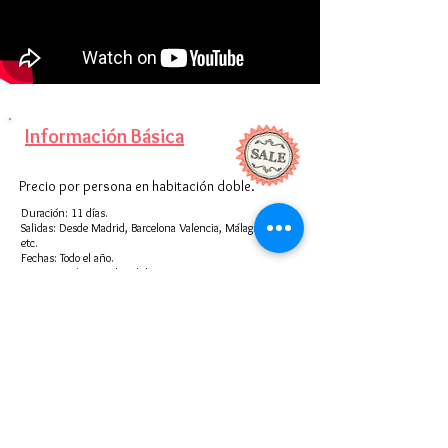
Información Básica
Precio por persona en habitación doble.
Duración: 11 días.
Salidas: Desde Madrid, Barcelona Valencia, Málaga,
etc.
Fechas: Todo el año.
Precios según mes de salida:
Enero desde 1429€
Febrero desde 1379€
Marzo desde 1420€
Abril desde 1545€
Mayo desde 1573€
Junio desde 1650€
Julio desde 1699€
Agosto desde 1815€
Septiembre desde 1411€
Octubre desde 1399€