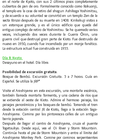
en el norte de Kyoto, con sus 2 últimos pisos completamente
cubiertos de pan de oro. Formalmente conocido como Rokuonji,
el templo era la casa de retiro del shogun Ashikaga Yoshimitsu,
y de acuerdo a su voluntad se convirtió en un templo Zen de la
secta Rinzai después de su muerte en 1408. Kinkakuji vistas a
un estanque grande, y es el único edificio que queda del
antiguo complejo de retiro de Yoshimitsu. Se ha quemado varias
veces, incluyendo dos veces durante la Guerra Ōnin, una
guerra civil que destruyó gran parte de Kioto. Fue destruido de
nuevo en 1950, cuando fue incendiado por un monje fanático.
La estructura actual fue construida en 1955.
Día 8: Kyoto
Desayuno en el hotel. Día libre.
Posibilidad de excursión gratuita
.
Bosque de Bambú. Excursión Gratuita. 5 a 7 horas. Guía en
Español. Se utiliza la JRP*
Visite el Arashiyama en esta excursión, una montaña escénica,
también llamada montaña Tormenta, y una cadena de ríos que
se extiende al oeste de Kioto. Admire el hermoso paisaje, los
paisajes panorámicos y los bosques de bambú. Tomando el tren
desde la estación central JR de Kioto, llega a la estación Saga-
Arashiyama. Camina por las pintorescas calles de un antiguo
barrio japonés.
Después de llegar al centro de Arashiyama, cruza el puente
Togetsukyo. Desde aquí, vea el Oi River y Storm Mountain.
Continúa hasta el pie de Storm Mountain y entra al límite del
Arashiyama Monkey Park. Camine por caminos serpenteantes