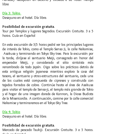
libre
Día 3: Tokio
Desayuno en el hotel. Día libre.
Posibilidad de excursión gratuita
.
Tour por Templos y lugares Sagrados. Excursión Gratuita. 3 a 5
horas. Guía en Español
En esta excursión de 3/5 horas podrá ver los principales lugares
de interés de Tokio, como el Templo Senso Ji, la calle Nakamise,
Asakusa y terminando en Tokyo Sky tree. Para la excursión por
la tarde, diríjase al santuario Meiji, consagrado en honor del
emperador Meiji, y considerado el sitio sintoísta más
renombrado de todo Japón. Oiga sobre las prácticas detrás de
esta antigua religión japonesa mientras explora la casa del
tesoro, el santuario y otras estructuras del santuario, cada una
de las cuales está compuesta de cipreses y construida con
tejados forrados de cobre. Continúe hasta el área de Asakusa
para visitar el templo de Senso-ji, el templo más grande de Tokio
y el hogar de una imagen dorada de Kannon, la Diosa Budista
de la Misericordia. A continuación, camine por la calle comercial
Nakamise y terminaremos en el Tokyo Sky Tree.
Día 4: Tokio
Desayuno en el hotel. Día libre.
Posibilidad de excursión gratuita
.
Mercado de pescado Tsukiji. Excursión Gratuita. 3 a 5 horas.