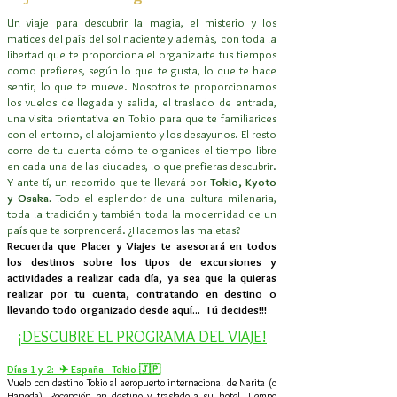
Un viaje para descubrir la magia, el misterio y los
matices del país del sol naciente y además, con toda la
libertad que te proporciona el organizarte tus tiempos
como prefieres, según lo que te gusta, lo que te hace
sentir, lo que te mueve. Nosotros te proporcionamos
los vuelos de llegada y salida, el traslado de entrada,
una visita orientativa en Tokio para que te familiarices
con el entorno, el alojamiento y los desayunos. El resto
corre de tu cuenta cómo te organices el tiempo libre
en cada una de las ciudades, lo que prefieras descubrir.
Y ante tí, un recorrido que te llevará por
Tokio, Kyoto
y Osaka.
Todo el esplendor de una cultura milenaria,
toda la tradición y también toda la modernidad de un
país que te sorprenderá. ¿Hacemos las maletas?
Recuerda que Placer y Viajes te asesorará en todos
los destinos sobre los tipos de excursiones y
actividades a realizar cada día, ya sea que la quieras
realizar por tu cuenta, contratando en destino o
llevando todo organizado desde aquí... Tú decides!!!
¡DESCUBRE EL PROGRAMA DEL VIAJE!
Días 1 y 2: ✈ España - Tokio 🇯🇵
Vuelo con destino Tokio al aeropuerto internacional de Narita (o
Haneda). Recepción en destino y traslado a su hotel. Tiempo