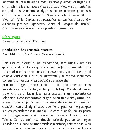
montaña arriba a través de bosques ricos y verdes. Al llegar a la
cima, admire las hermosas vistas de todo Kioto y sus montañas
circundantes. Alimenta a algunos monos macacos japoneses
con un corral de alimentación. Siga la montaña hasta Okochi
Mountain Villa. Explora sus pequeños santuarios, área de té y
cuidados jardines japoneses. Visite el Bosque de Bambú
Arashiyama y camine entre las plantas susurrantes.
Día 9: Kyoto
Desayuno en el hotel. Día libre.
Posibilidad de excursión gratuita
.
Kioto Milenario. 5 a 7 horas. Guía en Español
Con este tour descubrirás los templos, santuarios y jardines
que hacen de Kioto la capital cultural de Japón. Fundada como
la capital nacional hace más de 1 200 años, Kioto se desarrolló
como el centro de la cultura aristócrata y se conoce sobre todo
por sus jardines zen y su tradición de las geisha.
Primero, dirígete hacia uno de los monumentos más
importantes de la ciudad, el templo Tofukuji. Construido en el
siglo XIII, es el lugar ideal para escapar a un ambiente de
relajación. Descubre tanto el origen de su tradicional, aunque a
la vez moderno, jardín zen, que sirvió de inspiración para su
creación, como el significado que tiene para los monjes que
siguen viviendo y estudiando allí. A continuación, da un paseo
por un agradable barrio residencial hasta el Fushimi Inari-
Taisha. Con su casi interminable serie de puertas torii rojas
situadas en la base de una frondosa montaña, este santuario es
un mundo en sí mismo. Recorre los serpenteados pasillos de