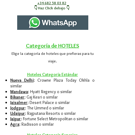
+34 682 58 03 82
👇 Haz Click debajo 👇
Categoría de HOTELES
Elige la categoría de hoteles que prefieras para tu
viaje.
Hote
les Categoría E
stándar
Nueva Delhi
: Crowne Plaza Today Okhla o
similar
Mandawa
: Hyatt Regency o similar
Bikaner
: Gaj Kesri o similar
Jaisalmer
: Desert Palace o similar
Jodgpur
: The Ummed o similar
Udaipur
: Rajputana Resorts o similar
Jaipur
: Fortune Select Metropolitan o similar
Agra
: Radisson o similar