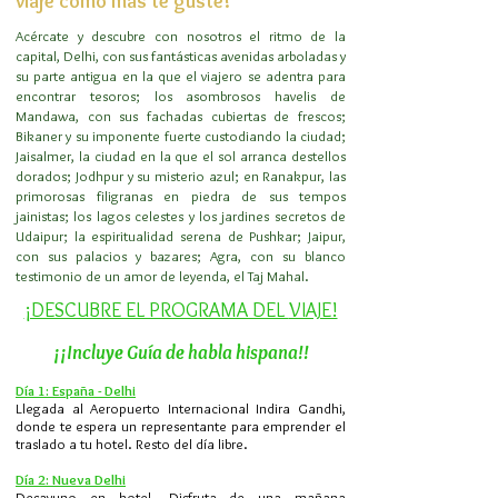
viaje como más te guste!
Acércate y descubre con nosotros el ritmo de la
capital, Delhi, con sus fantásticas avenidas arboladas y
su parte antigua en la que el viajero se adentra para
encontrar tesoros; los asombrosos havelis de
Mandawa, con sus fachadas cubiertas de frescos;
Bikaner y su imponente fuerte custodiando la ciudad;
Jaisalmer, la ciudad en la que el sol arranca destellos
dorados; Jodhpur y su misterio azul; en Ranakpur, las
primorosas filigranas en piedra de sus tempos
jainistas; los lagos celestes y los jardines secretos de
Udaipur; la espiritualidad serena de Pushkar; Jaipur,
con sus palacios y bazares; Agra, con su blanco
testimonio de un amor de leyenda, el Taj Mahal.
¡DESCUBRE EL PROGRAMA DEL
VIAJE!
¡¡Incluye Guía de habla hispana!!
Día 1: España - Delhi
Llegada al Aeropuerto Internacional Indira Gandhi,
donde te espera un representante para emprender el
traslado a tu hotel. Resto del día libre.
Día 2: Nueva Delhi
Desayuno en hotel. Disfruta de una mañana