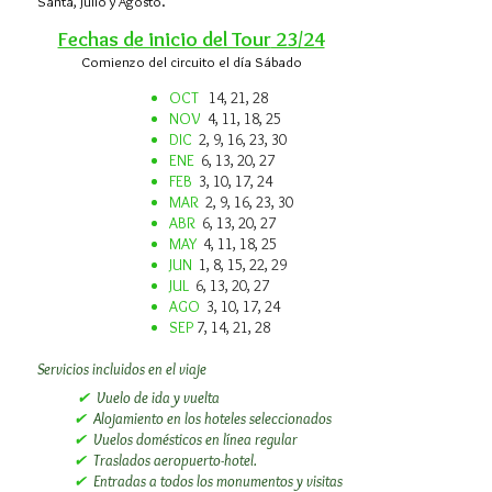
Santa, Julio y Agosto.
Fechas d
e inicio del Tour
23/24
Comienzo del circuito el día Sábado
OCT
14, 21, 28
NOV
4, 11, 18, 25
DIC
2, 9, 16, 23, 30
ENE
6, 13, 20, 27
FEB
3, 10, 17, 24
MAR
2, 9, 16, 23, 30
ABR
6, 13, 20, 27
MAY
4, 11, 18, 25
JUN
1, 8, 15, 22, 29
JUL
6, 13, 20, 27
AGO
3, 10, 17, 24
SEP
7, 14, 21, 28
Servicios incluidos en el viaje​
✔
Vuelo de ida y vuelta
✔
Alojamiento en los hoteles seleccionados
✔
Vuelos domésticos en línea regular
✔
Traslados aeropuerto-hotel.
✔
Entradas a todos los monumentos y visitas