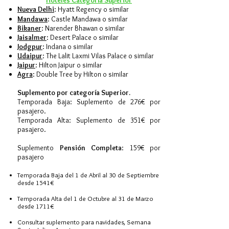
Hoteles
Categoría
Superior
Nueva Delhi
: Hyatt Regency o similar
Mandawa
: Castle Mandawa o similar
Bikaner
: Narender Bhawan o similar
Jaisalmer
: Desert Palace o similar
Jodgpur
: Indana o similar
Udaipur
: The Lalit Laxmi Vilas Palace o similar
Jaipur
: Hilton Jaipur o similar
Agra
: Double Tree by Hilton o similar
Suplemento por categoría Superior.
Temporada Baja: Suplemento de 276€ por
pasajero.
Temporada Alta: Suplemento de 351€ por
pasajero.
Suplemento
Pensión Completa
: 159€ por
pasajero
Temporada Baja del 1 de Abril al 30 de Septiembre
desde 1541€
Temporada Alta del 1 de Octubre al 31 de Marzo
desde 1711€
Consultar suplemento para navidades, Semana