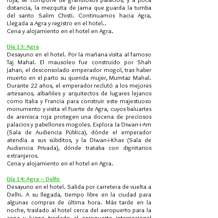
distancia, la mezquita de Jama que guarda la tumba
del santo Salim Chisti. Continuamos hacia Agra,
Llegada a Agra y registro en el hotel..
Cena y alojamiento en el hotel en Agra.
Día 13: Agra
Desayuno en el hotel. Por la mañana visita al famoso
Taj Mahal. El mausoleo fue construido por Shah
Jahan, el desconsolado emperador mogol, tras haber
muerto en el parto su querida mujer, Mumtaz Mahal.
Durante 22 años, el emperador reclutó a los mejores
artesanos, albañiles y arquitectos de lugares lejanos
como Italia y Francia para construir este majestuoso
monumento y visita el Fuerte de Agra, cuyos baluartes
de arenisca roja protegen una docena de preciosos
palacios y pabellones mogoles. Explora la Diwan-i-Am
(Sala de Audiencia Pública), dónde el emperador
atendía a sus súbditos, y la Diwan-i-Khas (Sala de
Audiencia Privada), dónde trataba con dignitarios
extranjeros.
Cena y alojamiento en el hotel en Agra.
Día 14: Agra – Delhi
Desayuno en el hotel. Salida por carretera de vuelta a
Delhi. A su llegada, tiempo libre en la ciudad para
algunas compras de última hora. Más tarde en la
noche, traslado al hotel cerca del aeropuerto para la
cena y luego traslado al aeropuerto internacional