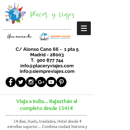
Placer y Viajes
Una marca de
C/ Alonso Cano 66 - 1 pta 5
Madrid - 28003
T.
900 877 744
info@placeryviajes.com
info@siempreviajes.com
Viaja a India... Rajasthán al
completo desde 1541€
14 días, Vuelo, traslados, Hotel desde 4
estrellas superior... Combina ciudad, historia y