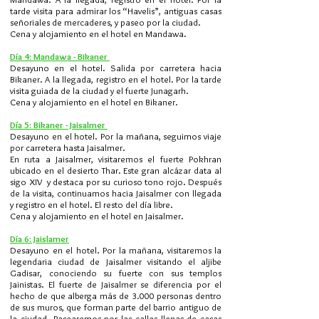
tarde visita para admirar los “Havelis”, antiguas casas
señoriales de mercaderes, y paseo por la ciudad.
Cena y alojamiento en el hotel en Mandawa.
Día 4: Mandawa - Bikaner
Desayuno en el hotel. Salida por carretera hacia
Bikaner. A la llegada, registro en el hotel. Por la tarde
visita guiada de la ciudad y el fuerte Junagarh.
Cena y alojamiento en el hotel en Bikaner.
Día 5: Bikaner - Jaisalmer
Desayuno en el hotel. Por la mañana, seguimos viaje
por carretera hasta Jaisalmer.
En ruta a Jaisalmer, visitaremos el fuerte Pokhran
ubicado en el desierto Thar. Este gran alcázar data al
sigo XIV y destaca por su curioso tono rojo. Después
de la visita, continuamos hacia Jaisalmer con llegada
y registro en el hotel. El resto del día libre.
Cena y alojamiento en el hotel en Jaisalmer.
Día 6: Jaislamer
Desayuno en el hotel. Por la mañana, visitaremos la
legendaria ciudad de Jaisalmer visitando el aljibe
Gadisar, conociendo su fuerte con sus templos
Jainistas. El fuerte de Jaisalmer se diferencia por el
hecho de que alberga más de 3.000 personas dentro
de sus muros, que forman parte del barrio antiguo de
la ciudad. Pasearemos por las calles llenas de casas