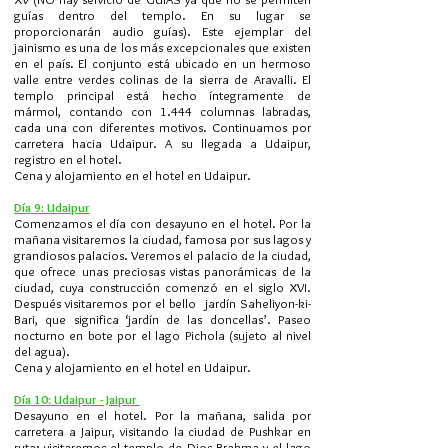
guías dentro del templo. En su lugar se
proporcionarán audio guías). Este ejemplar del
jainismo es una de los más excepcionales que existen
en el país. El conjunto está ubicado en un hermoso
valle entre verdes colinas de la sierra de Aravalli. El
templo principal está hecho íntegramente de
mármol, contando con 1.444 columnas labradas,
cada una con diferentes motivos. Continuamos por
carretera hacia Udaipur. A ​​su llegada a Udaipur,
registro en el hotel.
Cena y alojamiento en el hotel en Udaipur.
Día 9: Udaipur
Comenzamos el día con desayuno en el hotel. Por la
mañana visitaremos la ciudad, famosa por sus lagos y
grandiosos palacios. Veremos el palacio de la ciudad,
que ofrece unas preciosas vistas panorámicas de la
ciudad, cuya construcción comenzó en el siglo XVI.
Después visitaremos por el bello jardín Saheliyon-ki-
Bari, que significa ‘jardín de las doncellas’. Paseo
nocturno en bote por el lago Pichola (sujeto al nivel
del agua).
Cena y alojamiento en el hotel en Udaipur.​
Día 10: Udaipur - Jaipur
Desayuno en el hotel. Por la mañana, salida por
carretera a Jaipur, visitando la ciudad de Pushkar en
ruta; visitaremos el templo de Dios Brahma y el lago