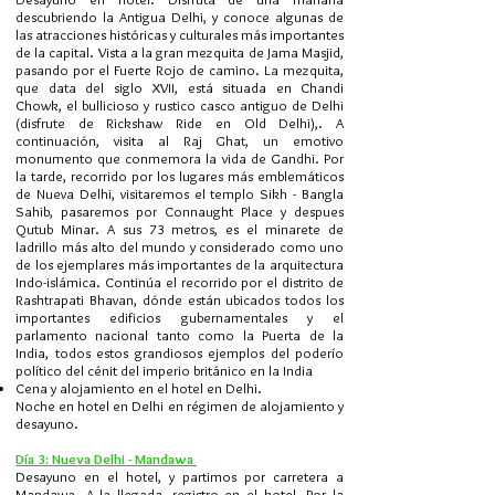
descubriendo la Antigua Delhi, y conoce algunas de
las atracciones históricas y culturales más importantes
de la capital. Vista a la gran mezquita de Jama Masjid,
pasando por el Fuerte Rojo de camino. La mezquita,
que data del siglo XVII, está situada en Chandi
Chowk, el bullicioso y rustico casco antiguo de Delhi
(disfrute de Rickshaw Ride en Old Delhi),. A
continuación, visita al Raj Ghat, un emotivo
monumento que conmemora la vida de Gandhi. Por
la tarde, recorrido por los lugares más emblemáticos
de Nueva Delhi, visitaremos el templo Sikh - Bangla
Sahib, pasaremos por Connaught Place y despues
Qutub Minar. A sus 73 metros, es el minarete de
ladrillo más alto del mundo y considerado como uno
de los ejemplares más importantes de la arquitectura
Indo-islámica. Continúa el recorrido por el distrito de
Rashtrapati Bhavan, dónde están ubicados todos los
importantes edificios gubernamentales y el
parlamento nacional tanto como la Puerta de la
India, todos estos grandiosos ejemplos del poderío
político del cénit del imperio británico en la India
Cena y alojamiento en el hotel en Delhi.
Noche en hotel en Delhi en régimen de alojamiento y
desayuno. ​​
Día 3: Nueva Delhi - Mandawa
Desayuno en el hotel, y partimos por carretera a
Mandawa. A la llegada, registro en el hotel. Por la