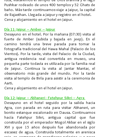
Pushkar rodeado de unos 400 templos y 52 Ghats de
baño. Más tarde continuamos viaje a Jaipur, la capital
de Rajasthan. Llegada a Jaipur y registro en el hotel.
Cena y alojamiento en el hotel en Jaipur.
Día 11: Jaipur – Amber – Jaipur
Desayuno en el hotel. Por la mañana (07:30) visita al
fuerte de Amber (subida y bajada en jeep). En el
camino tendrá una breve parada para tomar la
fotografía tradicional del Hawa Mahal (Palacio de los
Vientos). Por la tarde, visita del Palacio de la Ciudad,
antigua residencia real convertida en museo, una
pequeña parte todavía es utilizada por la familia real
de Jaipur. Continua la visita al Jantar Mantar, el
observatorio más grande del mundo. Por la tarde
visita al templo de Birla para asistir a la ceremonia de
Aarti.
Cena y alojamiento en el hotel en Jaipur.
Día 12: Jaipur – Abhaneri - Fatehpur Sikri – Agra
Desayuno en el hotel seguido por la salida hacia
Agra, con parada en ruta para visitar Abhaneri, un
bonito estanque escalonado en Dausa. Continuamos
hacía Fatehpur Sikri, antigua capital que fue
construida por el emperador Mogol Akbar en el siglo
XVI y que 15 años después fue abandonada por
escasez de agua. Construida totalmente en arenisca
roja, se compone de grandiosos palacios, y a poca