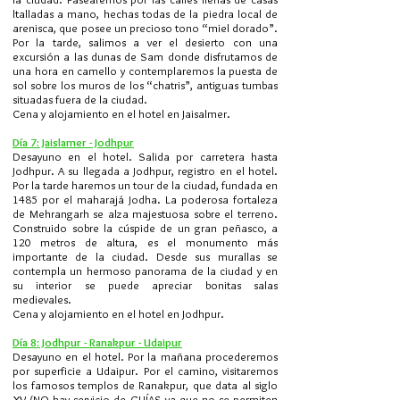
ltalladas a mano, hechas todas de la piedra local de
arenisca, que posee un precioso tono “miel dorado”.
Por la tarde, salimos a ver el desierto con una
excursión a las dunas de Sam donde disfrutamos de
una hora en camello y contemplaremos la puesta de
sol sobre los muros de los “chatris”, antiguas tumbas
situadas fuera de la ciudad.
Cena y alojamiento en el hotel en Jaisalmer.
Día 7: Jaislamer - Jodhpur
Desayuno en el hotel. Salida por carretera hasta
Jodhpur. A su llegada a Jodhpur, registro en el hotel.
Por la tarde haremos un tour de la ciudad, fundada en
1485 por el maharajá Jodha. La poderosa fortaleza
de Mehrangarh se alza majestuosa sobre el terreno.
Construido sobre la cúspide de un gran peñasco, a
120 metros de altura, es el monumento más
importante de la ciudad. Desde sus murallas se
contempla un hermoso panorama de la ciudad y en
su interior se puede apreciar bonitas salas
medievales.
Cena y alojamiento en el hotel en Jodhpur.
Día 8: Jodhpur - Ranakpur - Udaipur
Desayuno en el hotel. Por la mañana procederemos
por superficie a Udaipur. Por el camino, visitaremos
los famosos templos de Ranakpur, que data al siglo
XV (NO hay servicio de GUÍAS ya que no se permiten