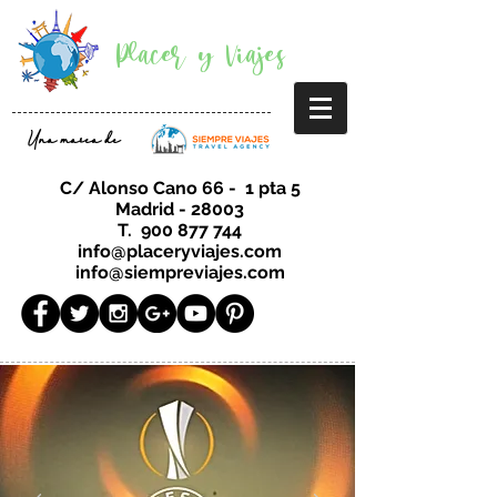
Placer y Viajes
Una marca de
C/ Alonso Cano 66 - 1 pta 5
Madrid - 28003
T.
900 877 744
info@placeryviajes.com
info@siempreviajes.com