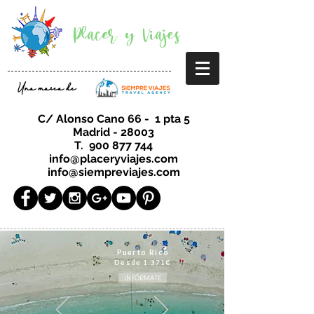
Placer y Viajes
Una marca de
C/ Alonso Cano 66 - 1 pta 5
Madrid - 28003
T.
900 877 744
info@placeryviajes.com
info@siempreviajes.com
Puerto Rico
Desde 1.371€
INFÓRMATE