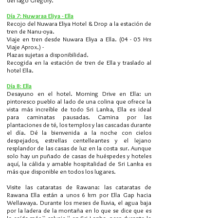
del lago Gregory.
Día 7: Nuwaraa Eliya - Ella
Recojo del Nuwara Eliya Hotel & Drop a la estación de
tren de Nanu-oya.
Viaje en tren desde Nuwara Eliya a Ella. (04 - 05 Hrs
Viaje Aprox.) -
Plazas sujetas a disponibilidad.
Recogida en la estación de tren de Ella y traslado al
hotel Ella.
Día 8: Ella
Desayuno en el hotel.
Morning Drive en Ella: un
pintoresco pueblo al lado de una colina que ofrece la
vista más increíble de todo Sri Lanka, Ella es ideal
para caminatas pausadas. Camina por las
plantaciones de té, los templos y las cascadas durante
el día. Dé la bienvenida a la noche con cielos
despejados, estrellas centelleantes y el lejano
resplandor de las casas de luz en la costa sur. Aunque
solo hay un puñado de casas de huéspedes y hoteles
aquí, la cálida y amable hospitalidad de Sri Lanka es
más que disponible en todos los lugares.
Visite las cataratas de Rawana: las cataratas de
Rawana Ella están a unos 6 km por Ella Gap hacia
Wellawaya. Durante los meses de lluvia, el agua baja
por la ladera de la montaña en lo que se dice que es