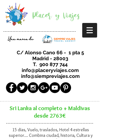
Placer y Viajes
Una marca de
C/ Alonso Cano 66 - 1 pta 5
Madrid - 28003
T.
900 877 744
info@placeryviajes.com
info@siempreviajes.com
Sri Lanka al completo + Maldivas
desde 2763€
15 días, Vuelo, traslados, Hotel 4 estrellas
superior... Combina ciudad, historia, Cultura y