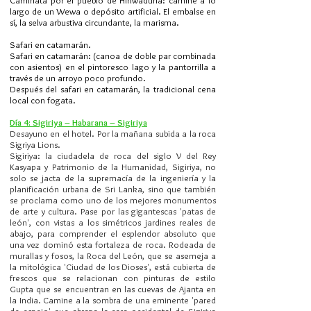
Caminata por el pueblo de Hiriwaduna: camine a lo
largo de un Wewa o depósito artificial. El embalse en
sí, la selva arbustiva circundante, la marisma.
Safari en catamarán.
Safari en catamarán: (canoa de doble par combinada
con asientos) en el pintoresco lago y la pantorrilla a
través de un arroyo poco profundo.
Después del safari en catamarán, la tradicional cena
local con fogata.
Día 4: Sigiriya – Habarana – Sigiriya
Desayuno en el hotel. Por la mañana subida a la roca
Sigriya Lions.
Sigiriya: la ciudadela de roca del siglo V del Rey
Kasyapa y Patrimonio de la Humanidad, Sigiriya, no
solo se jacta de la supremacía de la ingeniería y la
planificación urbana de Sri Lanka, sino que también
se proclama como uno de los mejores monumentos
de arte y cultura. Pase por las gigantescas 'patas de
león', con vistas a los simétricos jardines reales de
abajo, para comprender el esplendor absoluto que
una vez dominó esta fortaleza de roca. Rodeada de
murallas y fosos, la Roca del León, que se asemeja a
la mitológica 'Ciudad de los Dioses', está cubierta de
frescos que se relacionan con pinturas de estilo
Gupta que se encuentran en las cuevas de Ajanta en
la India. Camine a la sombra de una eminente 'pared