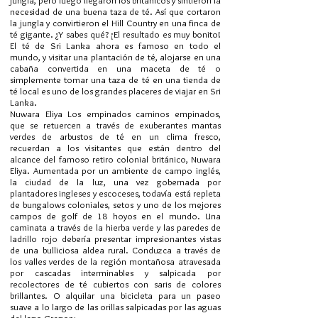
jungla, pero luego llegaron los británicos y sintieron la
necesidad de una buena taza de té. Así que cortaron
la jungla y convirtieron el Hill Country en una finca de
té gigante. ¿Y sabes qué? ¡El resultado es muy bonito!
El té de Sri Lanka ahora es famoso en todo el
mundo, y visitar una plantación de té, alojarse en una
cabaña convertida en una maceta de té o
simplemente tomar una taza de té en una tienda de
té local es uno de los grandes placeres de viajar en Sri
Lanka.
Nuwara Eliya Los empinados caminos empinados,
que se retuercen a través de exuberantes mantas
verdes de arbustos de té en un clima fresco,
recuerdan a los visitantes que están dentro del
alcance del famoso retiro colonial británico, Nuwara
Eliya. Aumentada por un ambiente de campo inglés,
la ciudad de la luz, una vez gobernada por
plantadores ingleses y escoceses, todavía está repleta
de bungalows coloniales, setos y uno de los mejores
campos de golf de 18 hoyos en el mundo. Una
caminata a través de la hierba verde y las paredes de
ladrillo rojo debería presentar impresionantes vistas
de una bulliciosa aldea rural. Conduzca a través de
los valles verdes de la región montañosa atravesada
por cascadas interminables y salpicada por
recolectores de té cubiertos con saris de colores
brillantes. O alquilar una bicicleta para un paseo
suave a lo largo de las orillas salpicadas por las aguas