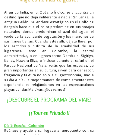
Al sur de India, en el Océano Índico, se encuentra un
destino que no deja indiferente a nadie: Sri Lanka, la
antigua Ceilán. Su enclave estratégico en el Golfo de
Bengala hace que el color predomine en sus parajes
naturales, donde predominan el azul del agua, el
verde de la abundante vegetación y los marrones de
sus firmes tierras. Cuando estés allí, déjate llevar por
los sentidos y disfruta de la amabilidad de sus
lugareños. Tanto en Colombo, la capital
administrativa, o en lugares como Dambulla, Sigiriya,
Kandy, Nuwara Eliya, o incluso durante el safari en el
Parque Nacional de Yala, verás que las especias, de
gran importancia en su cultura, sirven para dar sabor,
fragancia y textura no solo a su gastronomía, sino a
su día a día. La mejor manera de complementar esta
experiencia es relajándonos en las espectaculares
playas de Islas Maldivas. ¿Nos vamos?
¡DESCUBRE EL PROGRAMA DEL VIAJE!
¡¡ Tour en Privado !!
Día 1: España - Colombo
Reúnase y ayude a su llegada al aeropuerto con su