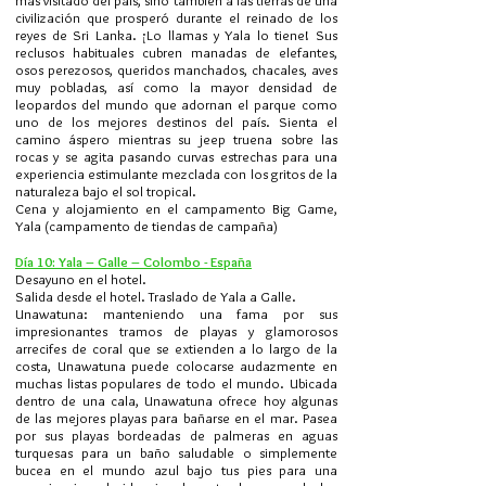
más visitado del país, sino también a las tierras de una
civilización que prosperó durante el reinado de los
reyes de Sri Lanka. ¡Lo llamas y Yala lo tiene! Sus
reclusos habituales cubren manadas de elefantes,
osos perezosos, queridos manchados, chacales, aves
muy pobladas, así como la mayor densidad de
leopardos del mundo que adornan el parque como
uno de los mejores destinos del país. Sienta el
camino áspero mientras su jeep truena sobre las
rocas y se agita pasando curvas estrechas para una
experiencia estimulante mezclada con los gritos de la
naturaleza bajo el sol tropical.
Cena y alojamiento en el campamento Big Game,
Yala (campamento de tiendas de campaña)
Día 10: Yala – Galle – Colombo - España
Desayuno en el hotel.
Salida desde el hotel. Traslado de Yala a Galle.
Unawatuna: manteniendo una fama por sus
impresionantes tramos de playas y glamorosos
arrecifes de coral que se extienden a lo largo de la
costa, Unawatuna puede colocarse audazmente en
muchas listas populares de todo el mundo. Ubicada
dentro de una cala, Unawatuna ofrece hoy algunas
de las mejores playas para bañarse en el mar. Pasea
por sus playas bordeadas de palmeras en aguas
turquesas para un baño saludable o simplemente
bucea en el mundo azul bajo tus pies para una