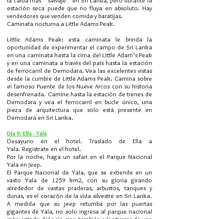
la caída más `` salvaje '' en Sri Lanka, pero durante la
estación seca puede que no fluya en absoluto. Hay
vendedores que venden comida y baratijas.
Caminata nocturna a Little Adams Peak.
Little Adams Peak: esta caminata le brinda la
oportunidad de experimentar el campo de Sri Lanka
en una caminata hasta la cima del Little Adam’s Peak
y en una caminata a través del país hasta la estación
de ferrocarril de Demodara. Vea las excelentes vistas
desde la cumbre de Little Adams Peak. Camina sobre
el famoso Puente de los Nueve Arcos con su historia
desenfrenada. Camine hasta la estación de trenes de
Demodara y vea el ferrocarril en bucle único, una
pieza de arquitectura que solo está presente en
Demodara en Sri Lanka.
Día 9: Ella - Yala
Desayuno en el hotel. Traslado de Ella a
Yala.
Registrate en el hotel.
Por la noche, haga un safari en el Parque Nacional
Yala en Jeep.
El Parque Nacional de Yala, que se extiende en un
vasto Yala de 1259 km2, con su gloria girando
alrededor de vastas praderas, arbustos, tanques y
dunas, es el corazón de la vida silvestre en Sri Lanka.
A medida que su jeep retumba por las puertas
gigantes de Yala, no solo ingresa al parque nacional