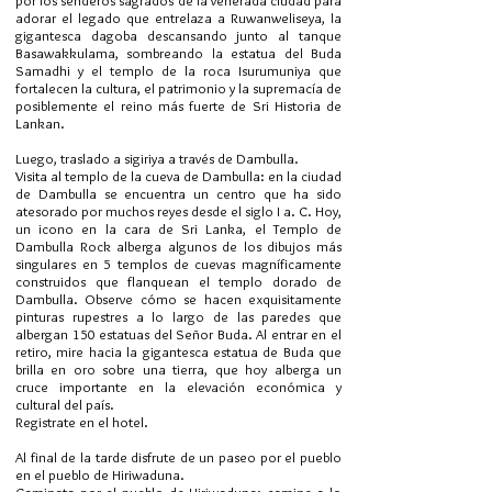
por los senderos sagrados de la venerada ciudad para
adorar el legado que entrelaza a Ruwanweliseya, la
gigantesca dagoba descansando junto al tanque
Basawakkulama, sombreando la estatua del Buda
Samadhi y el templo de la roca Isurumuniya que
fortalecen la cultura, el patrimonio y la supremacía de
posiblemente el reino más fuerte de Sri Historia de
Lankan.
Luego, traslado a sigiriya a través de Dambulla.
Visita al templo de la cueva de Dambulla: en la ciudad
de Dambulla se encuentra un centro que ha sido
atesorado por muchos reyes desde el siglo I a. C. Hoy,
un icono en la cara de Sri Lanka, el Templo de
Dambulla Rock alberga algunos de los dibujos más
singulares en 5 templos de cuevas magníficamente
construidos que flanquean el templo dorado de
Dambulla. Observe cómo se hacen exquisitamente
pinturas rupestres a lo largo de las paredes que
albergan 150 estatuas del Señor Buda. Al entrar en el
retiro, mire hacia la gigantesca estatua de Buda que
brilla en oro sobre una tierra, que hoy alberga un
cruce importante en la elevación económica y
cultural del país.
Registrate en el hotel.
Al final de la tarde disfrute de un paseo por el pueblo
en el pueblo de Hiriwaduna.