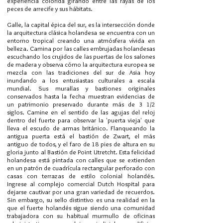
experiencia colorida girando entre las rayas de los
peces de arrecife y sus hábitats.
Galle, la capital épica del sur, es la intersección donde
la arquitectura clásica holandesa se encuentra con un
entorno tropical creando una atmósfera vívida en
belleza. Camina por las calles embrujadas holandesas
escuchando los crujidos de las puertas de los salones
de madera y observa cómo la arquitectura europea se
mezcla con las tradiciones del sur de Asia hoy
inundando a los entusiastas culturales a escala
mundial. Sus murallas y bastiones originales
conservados hasta la fecha muestran evidencias de
un patrimonio preservado durante más de 3 1/2
siglos. Camine en el sentido de las agujas del reloj
dentro del fuerte para observar la 'puerta vieja' que
lleva el escudo de armas británico. Flanqueando la
antigua puerta está el bastión de Zwart, el más
antiguo de todos, y el faro de 18 pies de altura en su
gloria junto al Bastión de Point Utretcht. Esta felicidad
holandesa está pintada con calles que se extienden
en un patrón de cuadrícula rectangular perforado con
casas con terrazas de estilo colonial holandés.
Ingrese al complejo comercial Dutch Hospital para
dejarse cautivar por una gran variedad de recuerdos.
Sin embargo, su sello distintivo es una realidad en la
que el fuerte holandés sigue siendo una comunidad
trabajadora con su habitual murmullo de oficinas