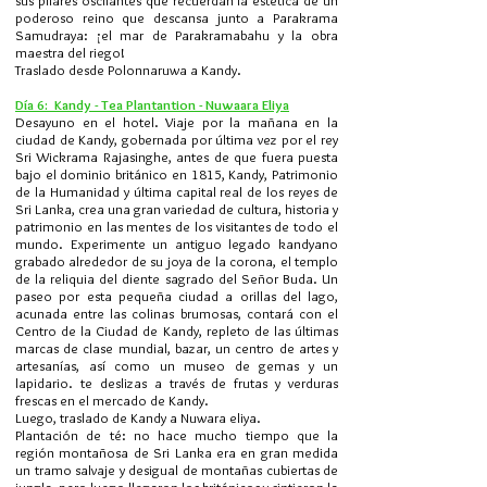
sus pilares oscilantes que recuerdan la estética de un
poderoso reino que descansa junto a Parakrama
Samudraya: ¡el mar de Parakramabahu y la obra
maestra del riego!
Traslado desde Polonnaruwa a Kandy.
Día 6: Kandy - Tea Plantantion - Nuwaara Eliya
Desayuno en el hotel. Viaje por la mañana en la
ciudad de Kandy, gobernada por última vez por el rey
Sri Wickrama Rajasinghe, antes de que fuera puesta
bajo el dominio británico en 1815, Kandy, Patrimonio
de la Humanidad y última capital real de los reyes de
Sri Lanka, crea una gran variedad de cultura, historia y
patrimonio en las mentes de los visitantes de todo el
mundo. Experimente un antiguo legado kandyano
grabado alrededor de su joya de la corona, el templo
de la reliquia del diente sagrado del Señor Buda. Un
paseo por esta pequeña ciudad a orillas del lago,
acunada entre las colinas brumosas, contará con el
Centro de la Ciudad de Kandy, repleto de las últimas
marcas de clase mundial, bazar, un centro de artes y
artesanías, así como un museo de gemas y un
lapidario. te deslizas a través de frutas y verduras
frescas en el mercado de Kandy.
Luego, traslado de Kandy a Nuwara eliya.
Plantación de té: no hace mucho tiempo que la
región montañosa de Sri Lanka era en gran medida
un tramo salvaje y desigual de montañas cubiertas de