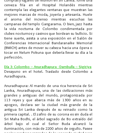
compras y lugares de reunión en Sri Lanka. Tome una
cerveza fría en el Hospital Holandés mientras
contempla las elegantes ventanas que muestran las
mejores marcas de moda, joyería y artesanía. Huele
el aroma del incienso mientras escuchas las
campanas del templo Gangarama. O bien, jazz hasta
la vida nocturna de Colombo condimentada por
clubes nocturnos y casinos que bordean su bullicio. Si
tiene suerte, asista a una exposición en el Salón de
Conferencias Internacional Bandaranaike Memorial
(BMICH) antes de mover su cabeza hacia una ópera o
tocar en Nelum Pokuna que debería llevar su día a la
perfección.
Día 3: Colombo – Anuradhapura - Dambulla – Sigiriya
Desayuno en el hotel. Traslado desde Colombo a
Auradhapura.
Anuradhapura: Al mando de una rica herencia de Sri
Lanka, Anuradhapura, una de las civilizaciones más
grandes y antiguas del mundo, protagonizada por
113 reyes y que abarca más de 1300 años en su
apogeo, declara ser la ciudad más grande de la
antigua Sri Lanka después de su reinado como la
primera capital. . El zafiro de su corona es sin duda el
Sri Maha Bodhi, el árbol sagrado de Bo extraído del
árbol bajo el cual el Señor Buda alcanzó la
iluminación, con más de 2200 años de orgullo. Pasee