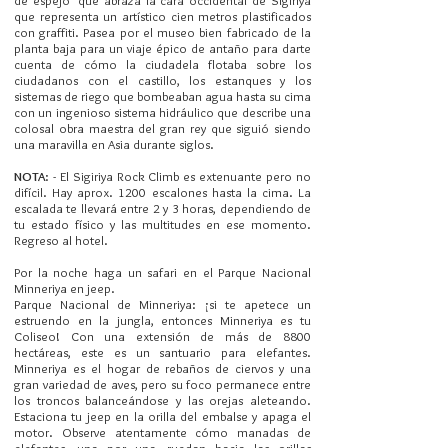
de espejo' que abraza la cara occidental de Sigiriya
que representa un artístico cien metros plastificados
con graffiti. Pasea por el museo bien fabricado de la
planta baja para un viaje épico de antaño para darte
cuenta de cómo la ciudadela flotaba sobre los
ciudadanos con el castillo, los estanques y los
sistemas de riego que bombeaban agua hasta su cima
con un ingenioso sistema hidráulico que describe una
colosal obra maestra del gran rey que siguió siendo
una maravilla en Asia durante siglos.
NOTA
: - El Sigiriya Rock Climb es extenuante pero no
difícil. Hay aprox. 1200 escalones hasta la cima. La
escalada te llevará entre 2 y 3 horas, dependiendo de
tu estado físico y las multitudes en ese momento.
Regreso al hotel.
Por la noche haga un safari en el Parque Nacional
Minneriya en jeep.
Parque Nacional de Minneriya: ¡si te apetece un
estruendo en la jungla, entonces Minneriya es tu
Coliseo! Con una extensión de más de 8800
hectáreas, este es un santuario para elefantes.
Minneriya es el hogar de rebaños de ciervos y una
gran variedad de aves, pero su foco permanece entre
los troncos balanceándose y las orejas aleteando.
Estaciona tu jeep en la orilla del embalse y apaga el
motor. Observe atentamente cómo manadas de