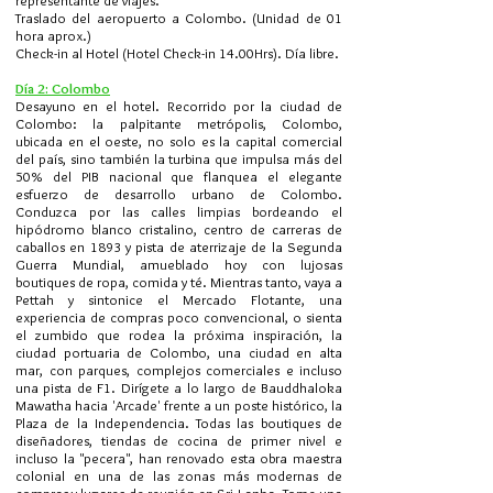
representante de viajes.
Traslado del aeropuerto a Colombo. (Unidad de 01
hora aprox.)
Check-in al Hotel (Hotel Check-in 14.00Hrs). Día libre.
Día 2: Colombo
Desayuno en el hotel.
Recorrido por la ciudad de
Colombo: la palpitante metrópolis, Colombo,
ubicada en el oeste, no solo es la capital comercial
del país, sino también la turbina que impulsa más del
50% del PIB nacional que flanquea el elegante
esfuerzo de desarrollo urbano de Colombo.
Conduzca por las calles limpias bordeando el
hipódromo blanco cristalino, centro de carreras de
caballos en 1893 y pista de aterrizaje de la Segunda
Guerra Mundial, amueblado hoy con lujosas
boutiques de ropa, comida y té. Mientras tanto, vaya a
Pettah y sintonice el Mercado Flotante, una
experiencia de compras poco convencional, o sienta
el zumbido que rodea la próxima inspiración, la
ciudad portuaria de Colombo, una ciudad en alta
mar, con parques, complejos comerciales e incluso
una pista de F1. Dirígete a lo largo de Bauddhaloka
Mawatha hacia 'Arcade' frente a un poste histórico, la
Plaza de la Independencia. Todas las boutiques de
diseñadores, tiendas de cocina de primer nivel e
incluso la "pecera", han renovado esta obra maestra
colonial en una de las zonas más modernas de