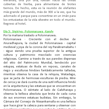
elefantes, una por una, ruedan hacia las orillas
cubiertas de hierba, para alimentarse de brotes
tiernos. De hecho, esta es la reunión de elefantes
más grande del mundo, más de 300 a la vez, que ha
adornado el parque para convertirse en un imán para
los entusiastas de la vida silvestre en todo el mundo.
Regreso al hotel.
Día 5: Sigiriya - Polonnaruwa - Kandy
Por la mañana traslado a Polonnaruwa.
Polonnaruwa - Creciente con el declive de
Anuradhapura, la ciudad de Polonnaruwa - capital
medieval y joya de la corona del rey Parakramabahu I
- sigue siendo una prueba superior de la antigua
cultura y patrimonio mezclado con creencias
religiosas. Camine a través de sus paredes dispersas
del sitio del Patrimonio Mundial, bendecido por
estupas, estatuas de Buda en reposo, canales de
riego y esculturas hindúes fantásticamente talladas,
mientras observa la casa de la reliquia, Watadage,
que se jacta de hermosas esculturas de piedra. Mire
de cerca y se dará cuenta de una sutil influencia hindú
en la arquitectura y las estatuas que se encuentran en
Polonnaruwa. O siéntate al lado de Galviharaya y
observa la belleza absoluta que brota de cada curva
de sus enormes estatuas budistas. Sin embargo, la
Cámara del Consejo de Nissankamalla es una belleza
que hace girar la cabeza para sentarse y observar con