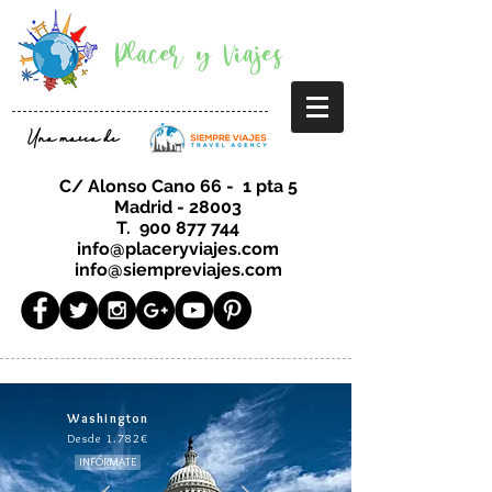
Placer y Viajes
Una marca de
C/ Alonso Cano 66 - 1 pta 5
Madrid - 28003
T.
900 877 744
info@placeryviajes.com
info@siempreviajes.com
Washington
Desde 1.782€
INFÓRMATE