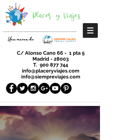
Placer y Viajes
Una marca de
C/ Alonso Cano 66 - 1 pta 5
Madrid - 28003
T.
900 877 744
info@placeryviajes.com
info@siempreviajes.com