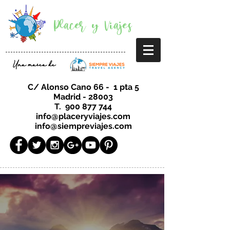
Placer y Viajes
Una marca de
C/ Alonso Cano 66 - 1 pta 5
Madrid - 28003
T.
900 877 744
info@placeryviajes.com
info@siempreviajes.com