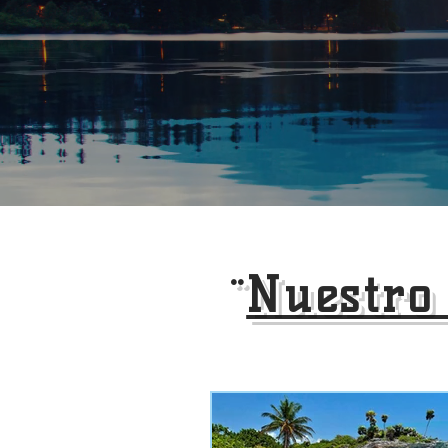
¨
Nuestro