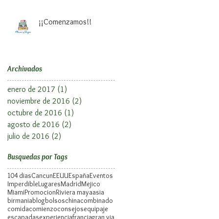
¡¡Comenzamos!!
Archivados
enero de 2017
(1)
1 entrada
noviembre de 2016
(2)
2 entradas
octubre de 2016
(1)
1 entrada
agosto de 2016
(2)
2 entradas
julio de 2016
(2)
2 entradas
Busquedas por Tags
10
4 dias
Cancun
EEUU
España
Eventos
Imperdible
Lugares
Madrid
Mejico
Miami
Promocion
Riviera maya
asia
birmania
blog
bolsos
china
combinado
comida
comienzo
consejos
equipaje
escapadas
experiencia
francia
gran via