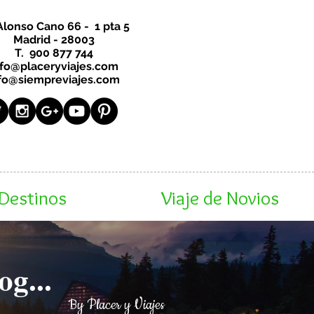
Alonso Cano 66 - 1 pta 5
Madrid - 28003
T. 900 877 744
nfo@placeryviajes.com
fo@siempreviajes.com
Destinos
Viaje de Novios
og...
By Placer y Viajes