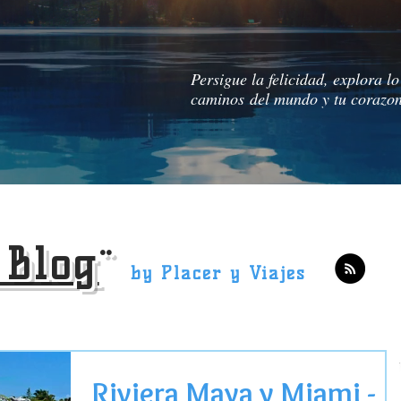
Persigue la felicidad, explora l
caminos del mundo y tu corazon 
 Blog
¨
by Placer y Viajes
Riviera Maya y Miami -