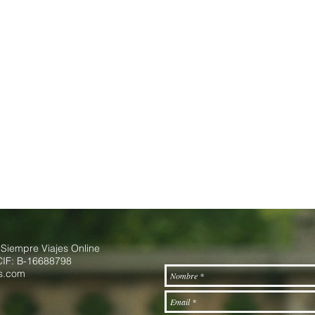
 Siempre Viajes Online
CIF: B-16688798
es.com