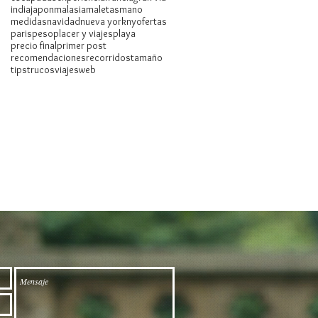
india
japon
malasia
maletas
mano
medidas
navidad
nueva york
ny
ofertas
paris
peso
placer y viajes
playa
precio final
primer post
recomendaciones
recorridos
tamaño
tips
trucos
viajes
web