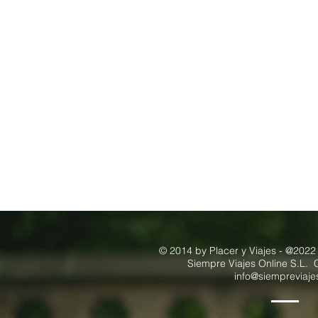
© 2014 by Placer y Viajes - @2022
Siempre Viajes Online S.L. 
info@siempreviaj