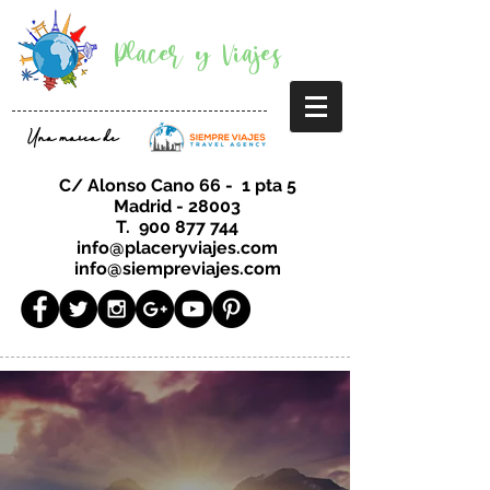
Placer y Viajes
Una marca de
C/ Alonso Cano 66 - 1 pta 5
Madrid - 28003
T.
900 877 744
info@placeryviajes.com
info@siempreviajes.com