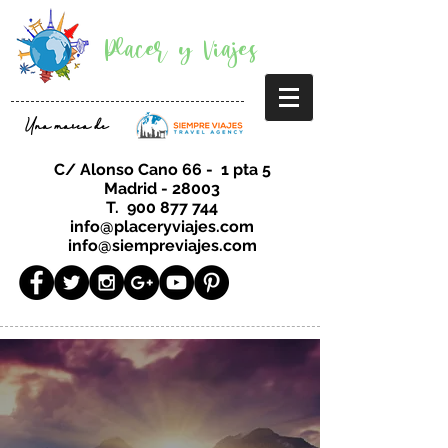
Placer y Viajes
Una marca de
C/ Alonso Cano 66 - 1 pta 5
Madrid - 28003
T.
900 877 744
info@placeryviajes.com
info@siempreviajes.com